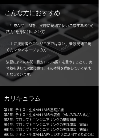
こんな方におすすめ
・生成AIやLLMを、実際に現場で使いこなす為の"実
践力"を身に付けたい方
・主に技術者やエンジニアではない、普段現場で働
く方々やマネージャの方
演習に多くの時間（目安1～3時間）を費やすことで、実
体験を通じて次第に慣れ、その本質を理解していく構成
となっています。
​カリキュラム
第1章. テキスト生成AI/LLMの基礎知識
第2章. テキスト生成AI/LLMの代表例（ANI/AGI/ASI含む）
第3章. プロンプトエンジニアリングの基礎知識
第4章. プロンプトエンジニアリングの実践演習（前編）
第5章. プロンプトエンジニアリングの実践演習（後編）
第6章. テキスト生成AI/LLMをビジネスに活用するためのヒ