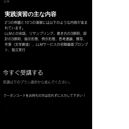
ント
​実践演習の主な内容
2つの例題と10つの演習には以下のような内容が含ま
れています。
LLMとの会話、リサンプリング、書き方の3原則、設
計の3原則、指示形態、例示形態、思考連鎖、模写、
作家（文学創造）、LLMサービスの初期画面プロンプ
ト、独立実行
今すぐ受講する
受講は下のプラン選択から進んでください。
​クーポンコードをお持ちの方は忘れずに入力して下さい！