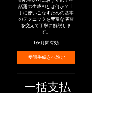
初心者の方におすすめ！今
話題の生成AIとは何か？上
手に使いこなすための基本
のテクニックを豊富な演習
を交えて丁寧に解説しま
す。
1か月間有効
受講手続きへ進む
一括支払
い 受講
開始後１