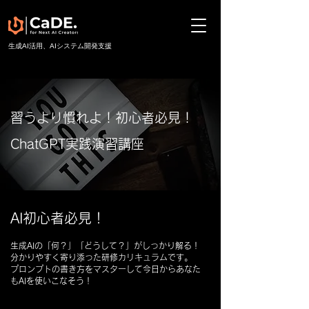
​生成AI活用、AIシステム開発支援
習うより慣れよ！初心者必見！
ChatGPT実践演習講座
AI初心者必見！
生成AIの「何？」「どうして？」がしっかり解る！
分かりやすく寄り添った研修カリキュラムです。
プロンプトの書き方をマスターして今日からあなた
もAIを使いこなそう！