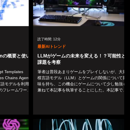
読了時間: 12分
最新AIトレンド
hainの概要と使い
LLMがゲームの未来を変える！？可能性と
課題を考察
Templates
筆者は普段あまりゲームをプレイしないが、大規
es Chains Agents
模言語モデル（LLM）とゲームの関係について興
は、言語モデルを利用し
味を持ち、この機会にゲームについて少し勉強も
のフレームワーク
兼ねて本記事を執筆することにした。本記事で
は、「Large Language Models and Games: A
Survey and...