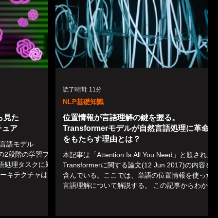
読了時間: 11分
NLP基礎知識
ら見た
位置情報が言語理解の鍵を握る。
クチュア
Transformerモデルが自然言語処理に革命
をもたらす理由とは？
模言語モデル
の2段階の学習プ
本記事は「Attention Is All You Need」と題された
語処理タスクに対
Transformerに関する論文(12 Jun 2017)の内容を
アーキテクチャは、
含んでいる。ここでは、単語の位置情報を使った
ショナルエンコーディン
言語理解について解説する。 この記事からわかる
ークな...
こと...