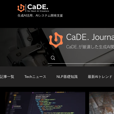
​生成AI活用、AIシステム開発支援
CaDE. Journ
CaDE.が厳選した生成A
記事一覧
Techニュース
NLP基礎知識
最新AIトレンド
実践AI活用入門 TIPS( 受講会員限定)