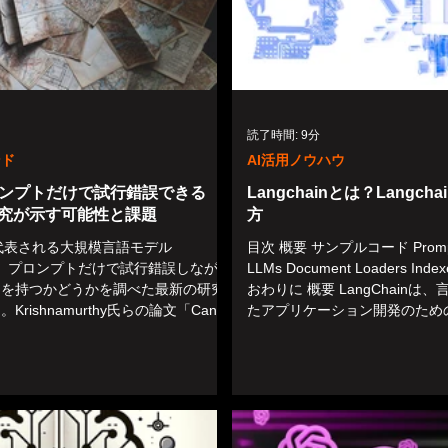
読了時間: 9分
ンド
AI活用ノウハウ
ロンプトだけで試行錯誤できる
Langchainとは？Langc
究が示す可能性と課題
方
Tに代表される大規模言語モデル
目次 概要 サンプルコード Prompt 
が、プロンプトだけで試行錯誤しながら
LLMs Document Loaders Index
力を持つかどうかを調べた最新の研究
おわりに 概要 LangChain
rishnamurthy氏らの論文「Can
たアプリケーション開発のため
ge models explore...
です。このフレームワーク...