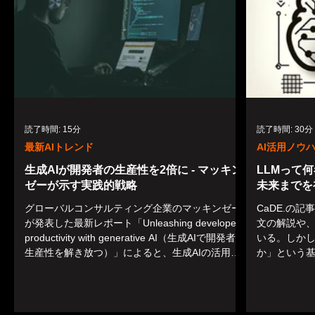
読了時間: 15分
読了時間: 30分
最新AIトレンド
AI活用ノウ
生成AIが開発者の生産性を2倍に - マッキン
LLMって
ゼーが示す実践的戦略
未来までを
グローバルコンサルティング企業のマッキンゼー
CaDE.の
が発表した最新レポート「Unleashing developer
文の解説や
productivity with generative AI（生成AIで開発者の
いる。しかし
生産性を解き放つ）」によると、生成AIの活用に
か」という
より、ソフトウェア開発者のコーディン...
ことに気づい
アプリケーショ