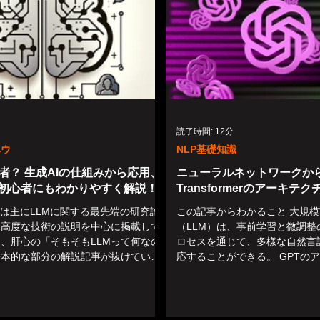
読了時間: 12分
ハウ
NLP基礎知識
何者？ 生成AIの仕組みから応用、
ニューラルネットワークか
初心者にもわかりやすく解説！
Transformerのアーキテ
記事は主にLLMに関する最先端の研究論
この記事からわかること 大規
、高度な技術の説明を中心に掲載して
（LLM）は、事前学習と微調整
、肝心の「そもそもLLMって何なの
ロセスを通じて、多様な自然言
基本的な部分の解説記事が抜けている
応することができる。 GPTの
た。 最近、LLMを使ったサービスや
Self-Attention機構、ポジ
ンが増えてきた。OpenAI...
グ、フィードフォワードネットワ