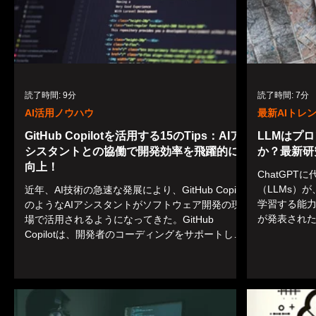
読了時間: 9分
読了時間: 7分
AI活用ノウハウ
最新AIトレ
GitHub Copilotを活用する15のTips：AIア
LLMはプ
シスタントとの協働で開発効率を飛躍的に
か？最新研
向上！
ChatGP
（LLMs）
近年、AI技術の急速な発展により、GitHub Copilot
学習する能
のようなAIアシスタントがソフトウェア開発の現
が発表された。K
場で活用されるようになってきた。GitHub
large langua
Copilotは、開発者のコーディングをサポートし、
生産性を向上させるツールとして注目を集めてい
る。本記事では、「Usi...