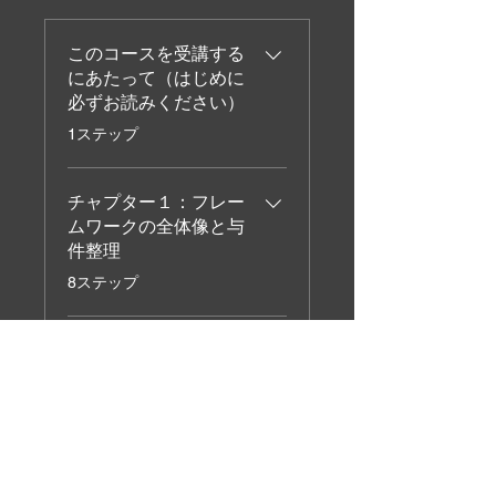
このコースを受講する
にあたって（はじめに
必ずお読みください）
.
1ステップ
チャプター１：フレー
ムワークの全体像と与
件整理
.
8ステップ
チャプター２：計画段
階：要件定義・概要設
計
.
13ステップ