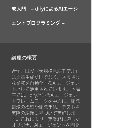
成入門 – difyによるAIエージ
ェントプログラミング –
講座の概要
近年、LLM（大規模言語モデル）
は文章生成だけでなく、さまざま
な業務を自動化するAIエージェン
トとして活用されています。本講
座では、difyというAIエージェン
トフレームワークを中心に、開発
環境の構築や開発手法、テストを
実際の課題に基づいて実施しま
す。これにより、実業務に適した
オリジナルAIエージェントを開発