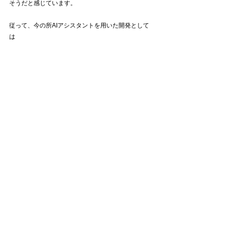
そうだと感じています。
従って、今の所AIアシスタントを用いた開発として
は
①仕様を設計

②①を処理単位で細かく分割

③②の処理ごとにAIアシスタン
トで実装

④③の各処理を組み合わせる
という流れになるのでは、と考えています。
※PMが作業者(SE)にタスクを振っていくイメージで
すね^^;
引き続き、調査を進めていく予定ですので、また何
かあれば投稿していきたいと思います。
CaDE.スタッフポスト