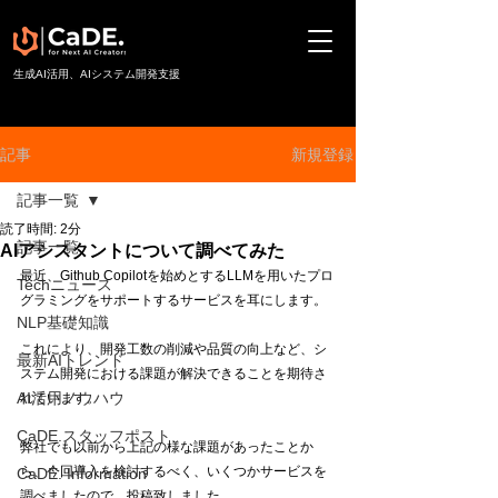
​生成AI活用、AIシステム開発支援
新規登録
記事
記事一覧
読了時間: 2分
記事一覧
AIアシスタントについて調べてみた
最近、Github Copilotを始めとするLLMを用いたプロ
Techニュース
グラミングをサポートするサービスを耳にします。
NLP基礎知識
これにより、開発工数の削減や品質の向上など、シ
最新AIトレンド
ステム開発における課題が解決できることを期待さ
AI活用ノウハウ
れています。
CaDE.スタッフポスト
弊社でも以前から上記の様な課題があったことか
ら、今回導入を検討するべく、いくつかサービスを
CaDE. Information
調べましたので、投稿致しました。