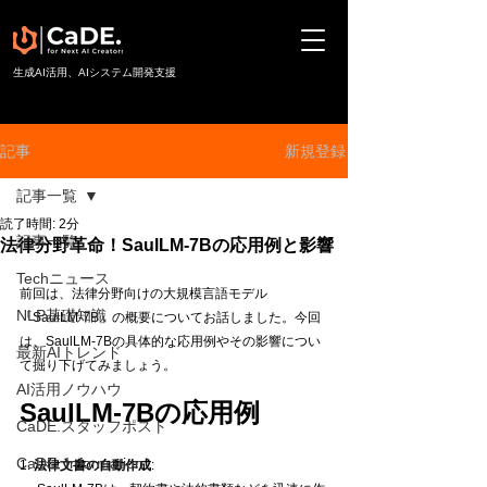
​生成AI活用、AIシステム開発支援
新規登録
記事
記事一覧
読了時間: 2分
記事一覧
法律分野革命！SaulLM-7Bの応用例と影響
Techニュース
前回は、法律分野向けの大規模言語モデル
NLP基礎知識
「SaulLM-7B」の概要についてお話しました。今回
は、SaulLM-7Bの具体的な応用例やその影響につい
最新AIトレンド
て掘り下げてみましょう。
AI活用ノウハウ
SaulLM-7Bの応用例
CaDE.スタッフポスト
CaDE. Information
1. 
法律文書の自動作成
: