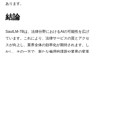
あります。
結論
SaulLM-7Bは、法律分野におけるAIの可能性を広げ
ています。これにより、法律サービスの質とアクセ
スが向上し、業界全体の効率化が期待されます。し
かし、その一方で、新たな倫理的課題や業界の変革
に対応する必要があります。AIと法律の融合はまだ
始まったばかりですが、その将来は非常に明るいも
のと言えるでしょう。
参照先　　　
SaulLM-7B: A pioneering Large 
Language Model for Law
Techニュース