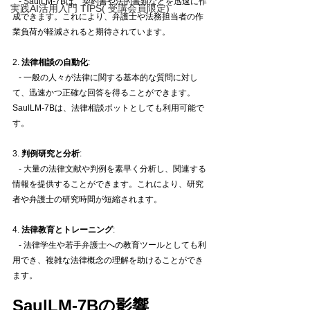
   - SaulLM-7Bは、契約書や法的書類などを迅速に作
実践AI活用入門 TIPS( 受講会員限定)
成できます。これにより、弁護士や法務担当者の作
業負荷が軽減されると期待されています。
2. 
法律相談の自動化
:
   - 一般の人々が法律に関する基本的な質問に対し
て、迅速かつ正確な回答を得ることができます。
SaulLM-7Bは、法律相談ボットとしても利用可能で
す。
3. 
判例研究と分析
:
   - 大量の法律文献や判例を素早く分析し、関連する
情報を提供することができます。これにより、研究
者や弁護士の研究時間が短縮されます。
4. 
法律教育とトレーニング
:
   - 法律学生や若手弁護士への教育ツールとしても利
用でき、複雑な法律概念の理解を助けることができ
ます。
SaulLM-7Bの影響